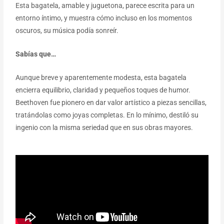
Esta bagatela, amable y juguetona, parece escrita para un
entorno íntimo, y muestra cómo incluso en los momentos
oscuros, su música podía sonreír.
Sabías que…
Aunque breve y aparentemente modesta, esta bagatela
encierra equilibrio, claridad y pequeños toques de humor.
Beethoven fue pionero en dar valor artístico a piezas sencillas,
tratándolas como joyas completas. En lo mínimo, destiló su
ingenio con la misma seriedad que en sus obras mayores.