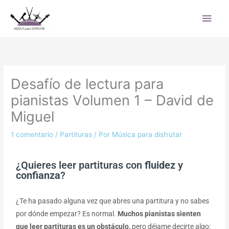
Ir
Men
al
princ
contenido
Desafío de lectura para
pianistas Volumen 1 – David de
Miguel
1 comentario
/
Partituras
/ Por
Música para disfrutar
¿Quieres leer partituras con
fluidez
y
confianza
?
¿Te ha pasado alguna vez que abres una partitura y no sabes
por dónde empezar? Es normal.
Muchos pianistas sienten
que leer partituras es un obstáculo,
pero déjame decirte algo: