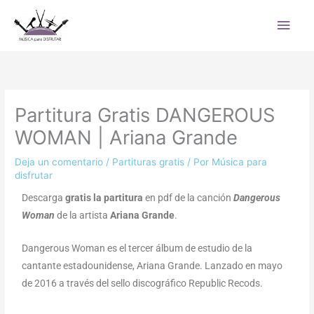
Ir
Men
al
princ
contenido
Partitura Gratis DANGEROUS
WOMAN | Ariana Grande
Deja un comentario
/
Partituras gratis
/ Por
Música para
disfrutar
Descarga
gratis la partitura
en pdf de la canción
Dangerous
Woman
de la artista
Ariana Grande
.
Dangerous Woman es el tercer álbum de estudio de la
cantante estadounidense, Ariana Grande. Lanzado en mayo
de 2016 a través del sello discográfico Republic Recods.