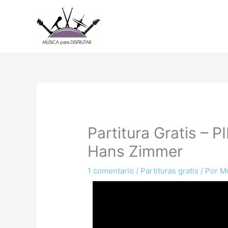
Ir
al
contenido
Partitura Gratis – 
Hans Zimmer
1 comentario
/
Partituras gratis
/ Por
Mú