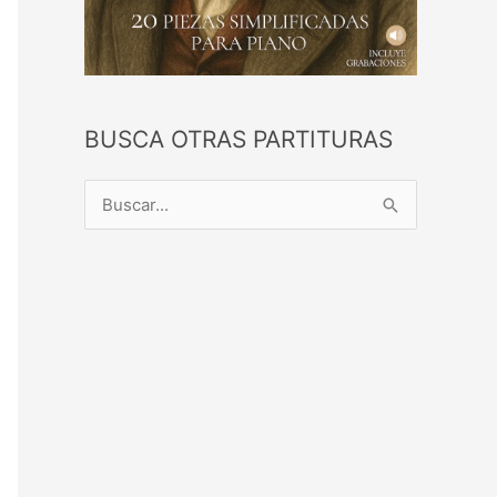
BUSCA OTRAS PARTITURAS
B
u
s
c
a
r
p
o
r