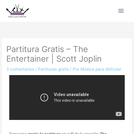
Ir
Men
al
princ
contenido
Partitura Gratis – The
Entertainer | Scott Joplin
3 comentarios
/
Partituras gratis
/ Por
Música para disfrutar