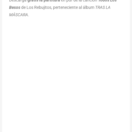
Descarga
gratis la partitura
en pdf de la canción
Todos Los
Besos
de Los Rebujitos, perteneciente al álbum
TRAS LA
MÁSCARA
.