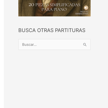
BUSCA OTRAS PARTITURAS
B
u
s
c
a
r
p
o
r