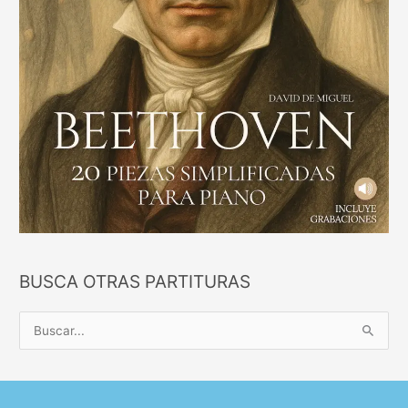
BUSCA OTRAS PARTITURAS
B
u
s
c