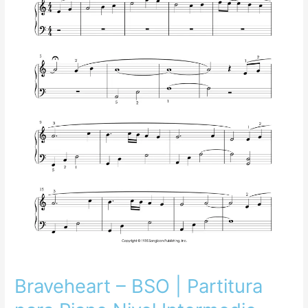
Piano
Nivel
Intermedio
Braveheart – BSO | Partitura