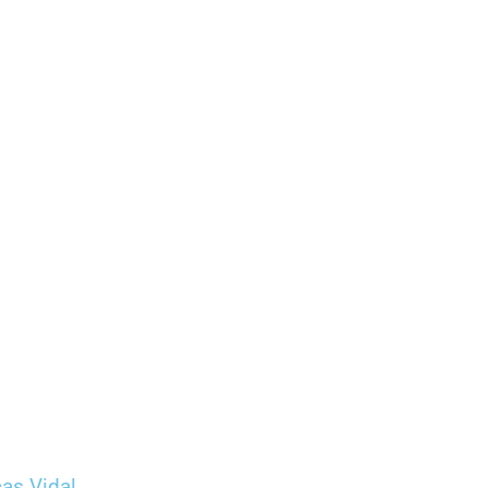
cas Vidal