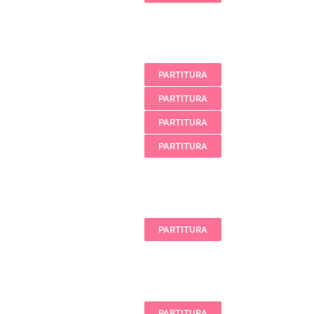
PARTITURA
PARTITURA
PARTITURA
PARTITURA
PARTITURA
PARTITURA