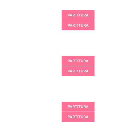
PARTITURA
PARTITURA
PARTITURA
PARTITURA
PARTITURA
PARTITURA