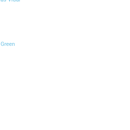
r Green