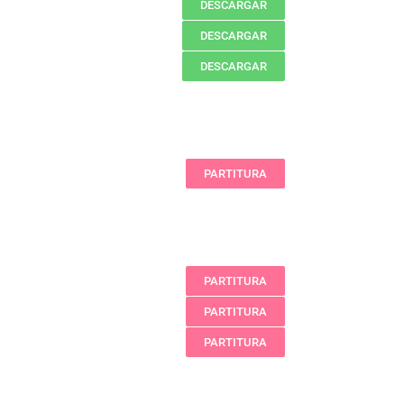
DESCARGAR
DESCARGAR
DESCARGAR
PARTITURA
PARTITURA
PARTITURA
PARTITURA