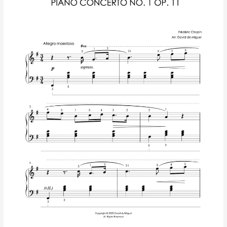
Op.
11
de
Chopin
–
Arreglo
fácil
para
piano