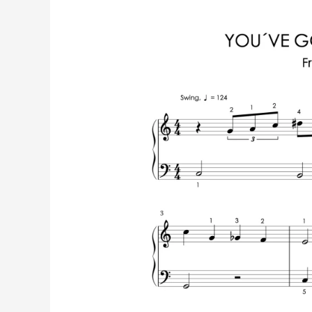
Got
A
Friend
In
Me
–
Toy
Story
|
Partitura
para
Piano
Nivel
Fácil