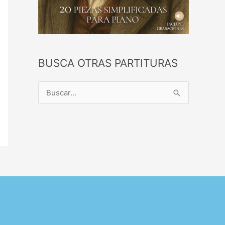
BUSCA OTRAS PARTITURAS
B
u
s
c
a
r
p
o
r