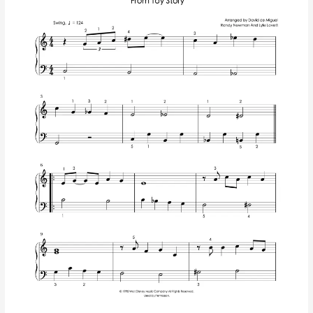
Friend
In
Me
–
Toy
Story
|
Partitura
para
Piano
Nivel
Fácil