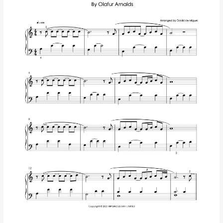
Ólafur
Arnalds
|
Partitura
para
Piano
Nivel
Intermedio