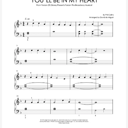
My
Heart
–
Tarzan
|
Partitura
para
Piano
Nivel
Fácil