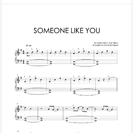
Someone
Like
You
–
Adele
|
Partitura
para
Piano
Nivel
Fácil