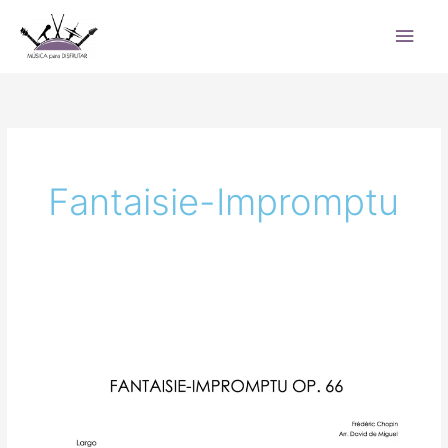
Ir
Men
al
princ
contenido
Fantaisie-Impromptu
Fantaisie-
Impromptu
Op.
66
de
Chopin