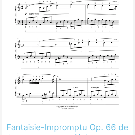
–
Arreglo
fácil
para
piano
Fantaisie-Impromptu Op. 66 de