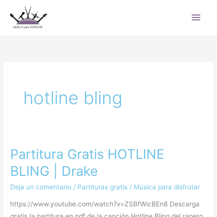
Ir
Men
al
princ
contenido
hotline bling
Partitura Gratis HOTLINE
Partitura
Gratis
BLING | Drake
HOTLINE
Deja un comentario
/
Partituras gratis
/
Música para disfrutar
BLING
|
https://www.youtube.com/watch?v=ZSBfWicBEn8 Descarga
Drake
gratis la partitura en pdf de la canción Hotline Bling del rapero