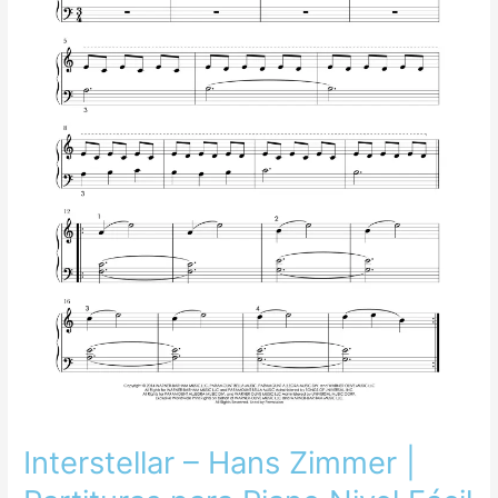
para
Piano
Nivel
Fácil
e
Intermedio
Interstellar – Hans Zimmer |