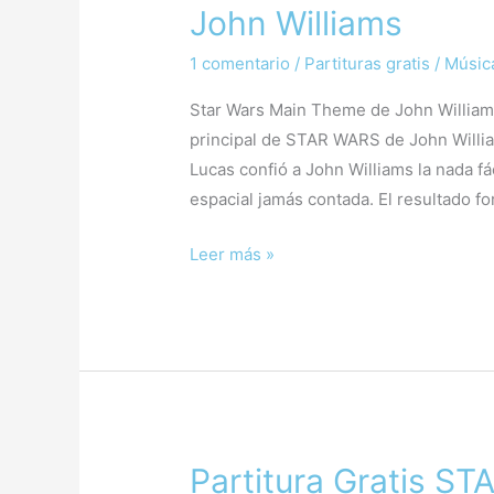
Gratis
John Williams
–
Star
1 comentario
/
Partituras gratis
/
Música
Wars
Star Wars Main Theme de John Williams.
Main
principal de STAR WARS de John William
Theme
Lucas confió a John Williams la nada fá
|
espacial jamás contada. El resultado for
John
Williams
Leer más »
Partitura Gratis S
Partitura