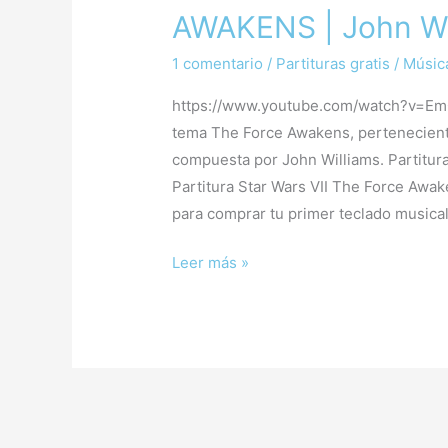
Gratis
AWAKENS | John Wi
STAR
WARS
1 comentario
/
Partituras gratis
/
Música
VII
https://www.youtube.com/watch?v=EmOR
–
tema The Force Awakens, perteneciente 
THE
compuesta por John Williams. Partitura
FORCE
Partitura Star Wars VII The Force Aw
AWAKENS
para comprar tu primer teclado musica
|
John
Leer más »
Williams