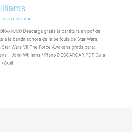
lliams
 para disfrutar
vxKvIx0 Descarga gratis la partitura en pdf del
a la banda sonora de la película de Star Wars,
 Star Wars VII The Force Awakens gratis para:
akens – John Williams / Piano DESCARGAR PDF Guía
l ¿Cuál