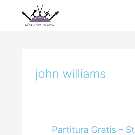
Ir
al
contenido
john williams
Partitura Gratis – 
Partitura