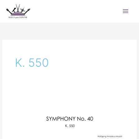
Ir
Men
al
princ
contenido
K. 550
Symphony
No.
40
K.
550
de