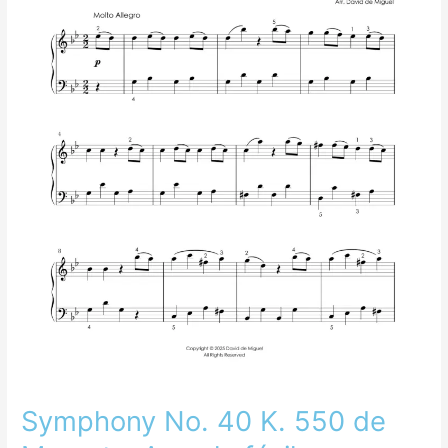
Mozart
–
Arreglo
fácil
para
piano
Symphony No. 40 K. 550 de