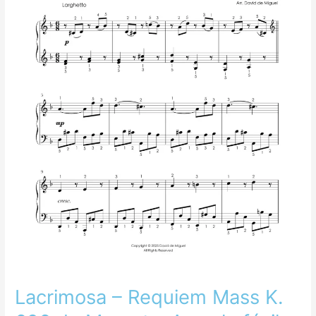
de
Mozart
–
Arreglo
fácil
para
piano
Lacrimosa – Requiem Mass K.