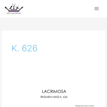
Ir
Men
al
princ
contenido
K. 626
Lacrimosa
–
Requiem
Mass
K.
626