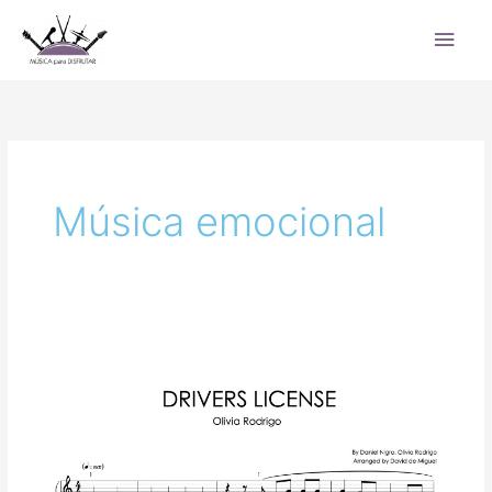
Ir
Men
al
princ
contenido
Música emocional
Drivers
License
–
Olivia
Rodrigo
|