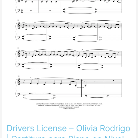
Partitura
para
Piano
en
Nivel
Fácil
e
Intermedio
Drivers License – Olivia Rodrigo