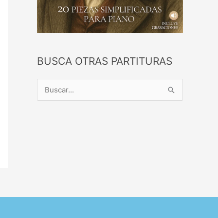
BUSCA OTRAS PARTITURAS
B
u
s
c
a
r
p
o
r