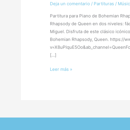
Deja un comentario
/
Partituras
/
Músic
Partitura para Piano de Bohemian Rhap
Rhapsody de Queen en dos niveles: fác
Miguel. Disfruta de este clásico icónico
Bohemian Rhapsody, Queen. https://
v=X8uPIquE5Oo&ab_channel=QueenFore
[…]
Leer más »