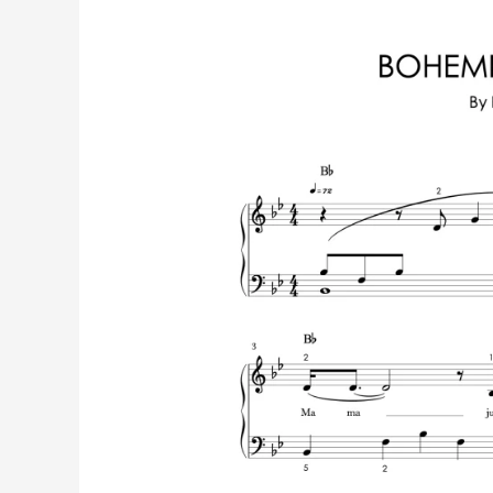
Rhapsody
–
Queen
|
Partitura
para
Piano
en
Nivel
Fácil
e
Intermedio