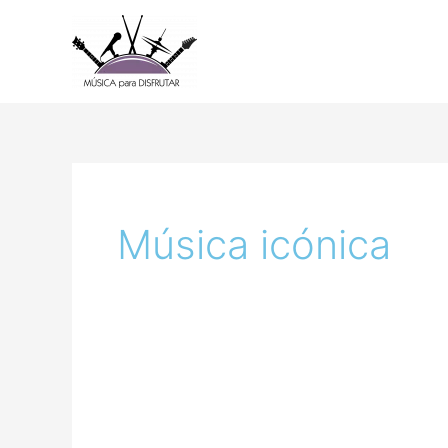
Ir
al
contenido
Música icónica
Bohemian