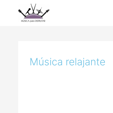
Ir
al
contenido
Música relajante
Adrift