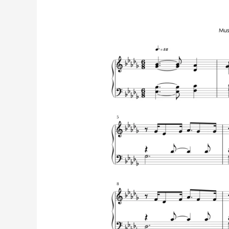
David
de
Miguel
|
Partitura
para
Piano
Solo