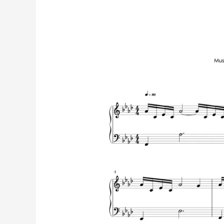
AM
–
David
de
Miguel
|
Partitura
para
Piano
Solo