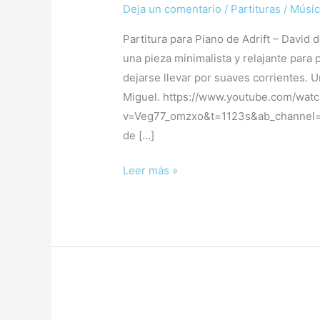
Deja un comentario
/
Partituras
/
Músic
Partitura para Piano de Adrift – David 
una pieza minimalista y relajante para 
dejarse llevar por suaves corrientes. U
Miguel. https://www.youtube.com/wat
v=Veg77_omzxo&t=1123s&ab_channel=Da
de […]
Leer más »
2.00