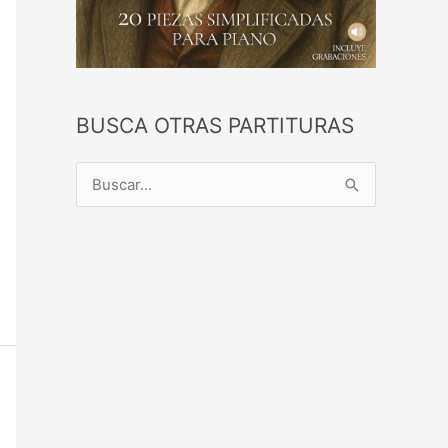
BUSCA OTRAS PARTITURAS
B
u
s
c
a
r
p
o
r