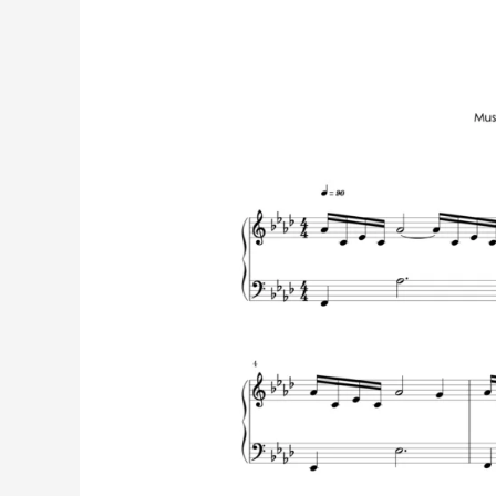
AM
–
David
de
Miguel
|
Partitura
para
Piano
Solo