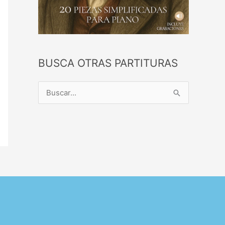
BUSCA OTRAS PARTITURAS
B
u
s
c
a
r
p
o
r