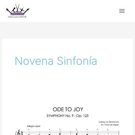
Ir
Men
al
princ
contenido
Novena Sinfonía
Ode
to
Joy
–
Symphony
No. 9