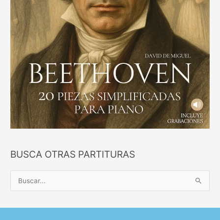
BUSCA OTRAS PARTITURAS
B
u
s