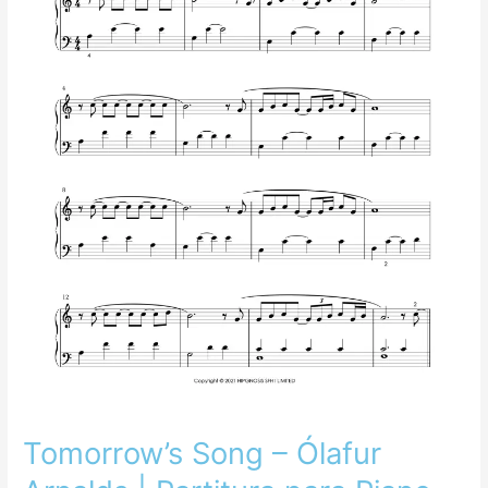
Partitura
para
Piano
Nivel
Intermedio
Tomorrow’s Song – Ólafur