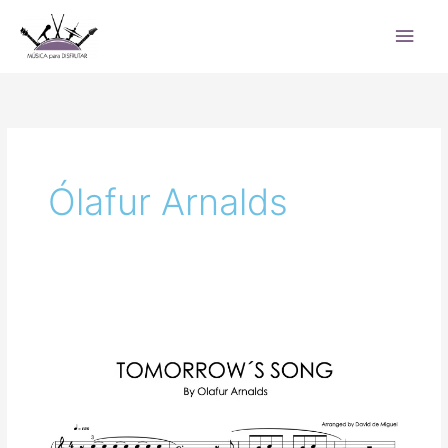
Ir
Men
al
princ
contenido
Ólafur Arnalds
Tomorrow’s
Song
–
Ólafur
Arnalds
|