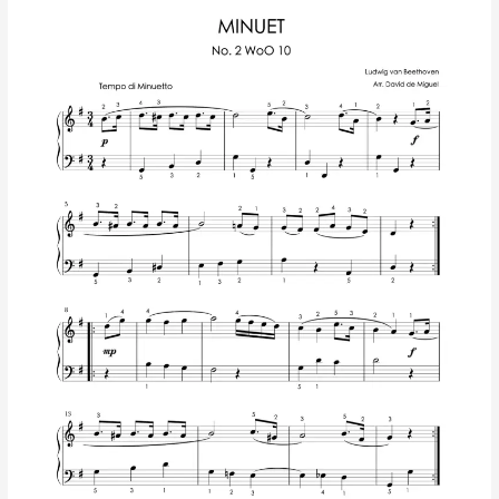
No. 2
–
WoO 10