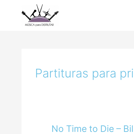
Ir
al
contenido
Partituras para pr
No Time to Die – Bill
No