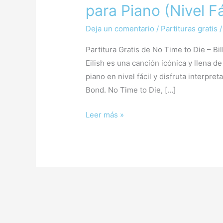
Time
para Piano (Nivel Fá
to
Die
Deja un comentario
/
Partituras gratis
–
Partitura Gratis de No Time to Die – Bill
Billie
Eilish es una canción icónica y llena d
Eilish
piano en nivel fácil y disfruta interpr
|
Bond. No Time to Die, […]
Partitura
Gratis
Leer más »
para
Piano
(Nivel
Fácil)