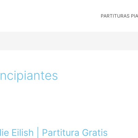
PARTITURAS PI
incipiantes
ie Eilish | Partitura Gratis