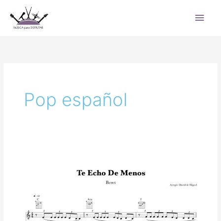
Ir
Men
al
princ
contenido
Pop español
Te
echo
de
menos
–
Beret