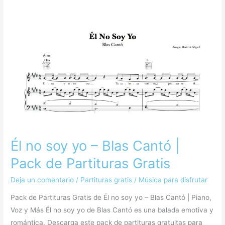
Él
no
soy
yo
–
Blas
Cantó
|
Pack
de
Partituras
Él no soy yo – Blas Cantó |
Gratis
Pack de Partituras Gratis
Deja un comentario
/
Partituras gratis
/
Música para disfrutar
Pack de Partituras Gratis de Él no soy yo – Blas Cantó | Piano,
Voz y Más Él no soy yo de Blas Cantó es una balada emotiva y
romántica. Descarga este pack de partituras gratuitas para