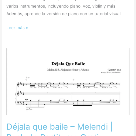
varios instrumentos, incluyendo piano, voz, violín y más.
Además, aprende la versión de piano con un tutorial visual
Leer más »
Déjala
que
baile
–
Melendi
|
Pack
de
Partituras
Gratis
Déjala que baile – Melendi |