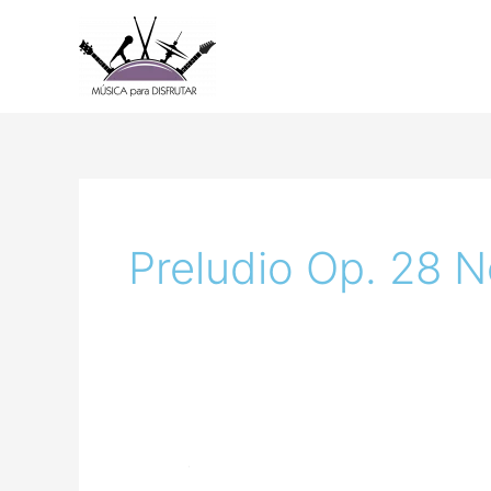
Ir
al
contenido
Preludio Op. 28 N
Prelude