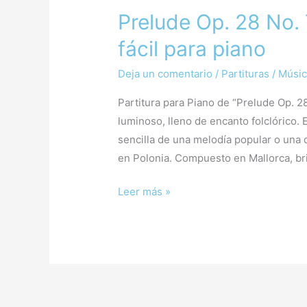
Op.
Prelude Op. 28 No. 
28
No.
fácil para piano
7
Deja un comentario
/
Partituras
/
Músic
de
Chopin
Partitura para Piano de “Prelude Op. 28
–
luminoso, lleno de encanto folclórico. 
Arreglo
sencilla de una melodía popular o una 
fácil
en Polonia. Compuesto en Mallorca, bri
para
piano
Leer más »