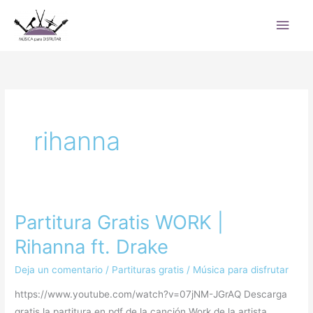
Ir
Men
al
princ
contenido
rihanna
Partitura Gratis WORK |
Partitura
Gratis
Rihanna ft. Drake
WORK
Deja un comentario
/
Partituras gratis
/
Música para disfrutar
|
Rihanna
https://www.youtube.com/watch?v=07jNM-JGrAQ Descarga
ft.
gratis la partitura en pdf de la canción Work de la artista