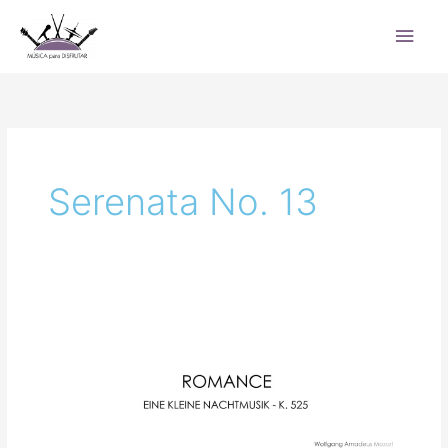
Ir
Men
al
princ
contenido
Serenata No. 13
Romance
–
Eine
kleine
Nachtmusik
K.