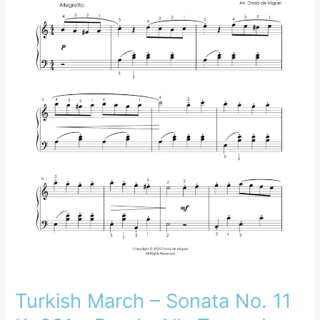
K.
331
–
Rondo
Alla
Turca
de
Mozart
–
Arreglo
fácil
para
piano
Turkish March – Sonata No. 11