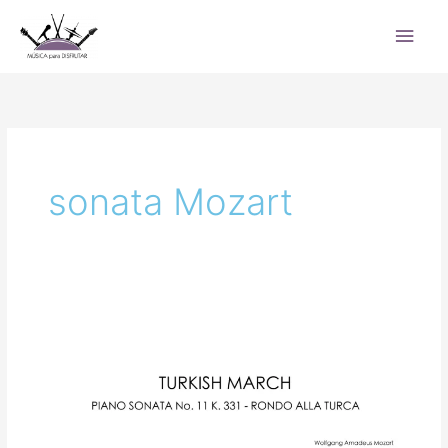
Ir
Men
al
princ
contenido
sonata Mozart
Turkish
March
–
Sonata
No.
11