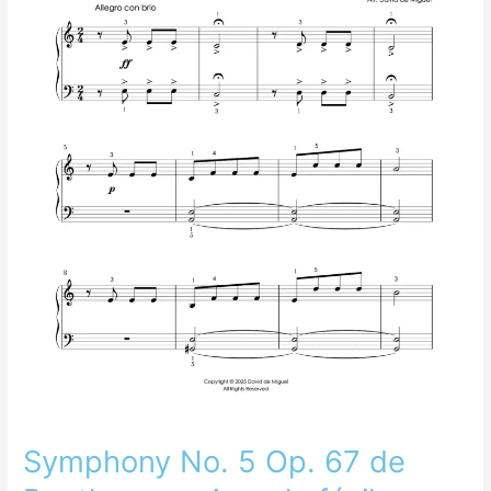
Beethoven
–
Arreglo
fácil
para
piano
Symphony No. 5 Op. 67 de