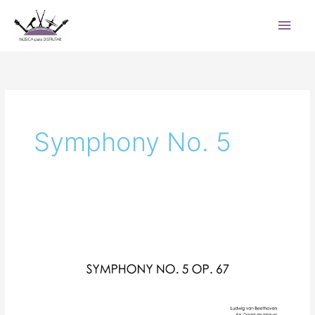
Ir
Men
al
princ
contenido
Symphony No. 5
Symphony
No.
5
Op.
67
de