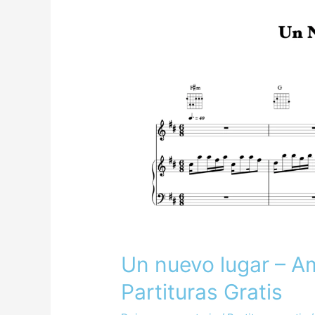
nuevo
lugar
–
Amaia
Romero
|
Pack
de
Partituras
Gratis
Un nuevo lugar – A
Partituras Gratis