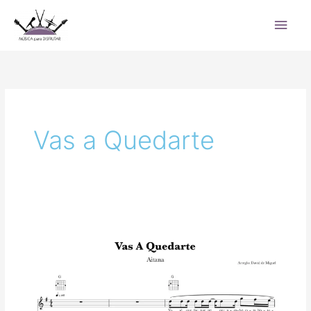
Ir
Men
al
princ
contenido
Vas a Quedarte
Vas
a
Quedarte
–
Aitana
|