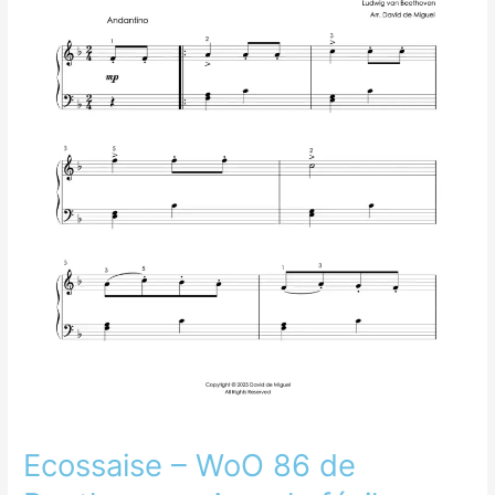
–
Arreglo
fácil
para
piano
Ecossaise – WoO 86 de