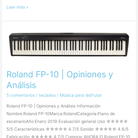
Leer más »
Roland
FP-
10
|
Opiniones
y
Roland FP-10 | Opiniones y
Análisis
Análisis
5 comentarios
/
teclados
/
Música para disfrutar
Roland FP-10 | Opiniones y Análisis Información
Nombre:Roland FP-10Marca:RolandCategoría:Piano de
escenarioAño:Enero 2019 Evaluación general Uso ☆☆☆☆☆
5/5 Características ☆☆☆☆☆ 4.7/5 Sonido ☆☆☆☆☆ 4.6/5
Fabricación ☆☆☆☆☆ 4.7/5 Comprar AHORA El Roland FP-10