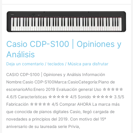
Casio
CDP-
S100
|
Casio CDP-S100 | Opiniones y
Opiniones
y
Análisis
Análisis
Deja un comentario
/
teclados
/
Música para disfrutar
CASIO CDP-S100 | Opiniones y Análisis Información
Nombre:Casio CDP-S100Marca:CasioCategoría:Piano de
escenarioAño:Enero 2019 Evaluación general Uso ☆☆☆☆☆
4.6/5 Características ☆☆☆☆☆ 4/5 Sonido ☆☆☆☆☆ 3.5/5
Fabricación ☆☆☆☆☆ 4/5 Comprar AHORA La marca más
que conocida de pianos digitales Casio, llegó cargada de
novedades a principios del 2019. Con motivo del 15º
aniversario de su laureada serie Privia,