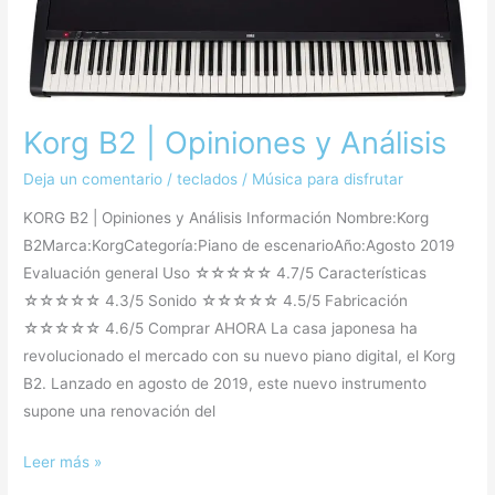
B2
|
Opiniones
y
Análisis
Korg B2 | Opiniones y Análisis
Deja un comentario
/
teclados
/
Música para disfrutar
KORG B2 | Opiniones y Análisis Información Nombre:Korg
B2Marca:KorgCategoría:Piano de escenarioAño:Agosto 2019
Evaluación general Uso ☆☆☆☆☆ 4.7/5 Características
☆☆☆☆☆ 4.3/5 Sonido ☆☆☆☆☆ 4.5/5 Fabricación
☆☆☆☆☆ 4.6/5 Comprar AHORA La casa japonesa ha
revolucionado el mercado con su nuevo piano digital, el Korg
B2. Lanzado en agosto de 2019, este nuevo instrumento
supone una renovación del
Leer más »