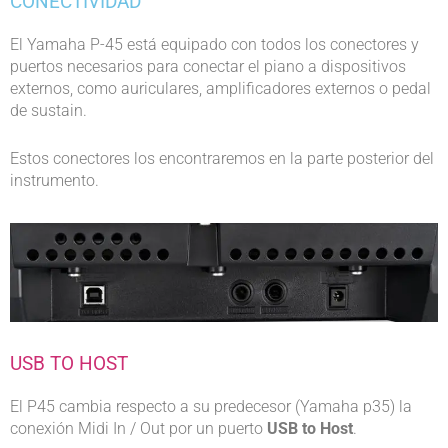
CONECTIVIDAD
El Yamaha P-45 está equipado con todos los conectores y
puertos necesarios para conectar el piano a dispositivos
externos, como auriculares, amplificadores externos o pedal
de sustain.
Estos conectores los encontraremos en la parte posterior del
instrumento.
USB TO HOST
El P45 cambia respecto a su predecesor (Yamaha p35) la
conexión Midi In / Out por un puerto
USB to Host
.