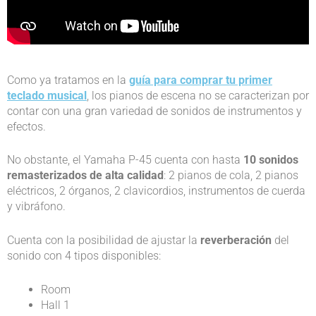
Como ya tratamos en la
guía para comprar tu primer
teclado musical
, los pianos de escena no se caracterizan por
contar con una gran variedad de sonidos de instrumentos y
efectos.
No obstante, el Yamaha P-45 cuenta con hasta
10 sonidos
remasterizados de alta calidad
: 2 pianos de cola, 2 pianos
eléctricos, 2 órganos, 2 clavicordios, instrumentos de cuerda
y vibráfono.
Cuenta con la posibilidad de ajustar la
reverberación
del
sonido con 4 tipos disponibles:
Room
Hall 1