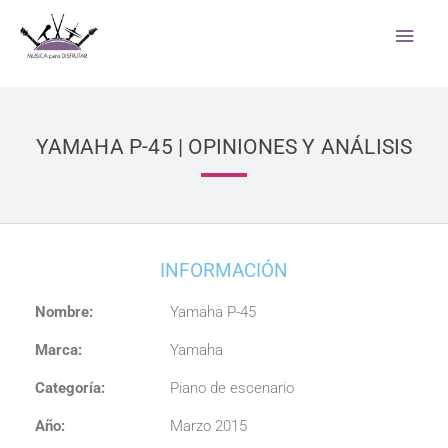
Ir
Men
al
princ
contenido
YAMAHA P-45 | OPINIONES Y ANÁLISIS
4 comentarios
/
teclados
/ Por
Música para disfrutar
INFORMACIÓN
Nombre:
Yamaha P-45
Marca:
Yamaha
Categoría:
Piano de escenario
Año:
Marzo 2015