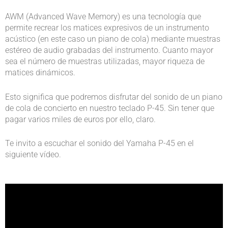
AWM (Advanced Wave Memory) es una tecnología que
permite recrear los matices expresivos de un instrumento
acústico (en este caso un piano de cola) mediante muestras
estéreo de audio grabadas del instrumento. Cuanto mayor
sea el número de muestras utilizadas, mayor riqueza de
matices dinámicos.
Esto significa que podremos disfrutar del sonido de un piano
de cola de concierto en nuestro teclado P-45. Sin tener que
pagar varios miles de euros por ello, claro.
Te invito a escuchar el sonido del Yamaha P-45 en el
siguiente vídeo.