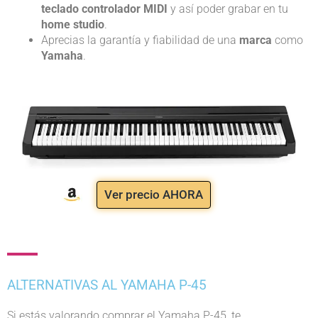
teclado controlador MIDI
y así poder grabar en tu
home studio
.
Aprecias la garantía y fiabilidad de una
marca
como
Yamaha
.
Ver precio AHORA
ALTERNATIVAS AL YAMAHA P-45
Si estás valorando comprar el Yamaha P-45, te