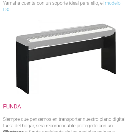
Yamaha cuenta con un soporte ideal para ello, el
modelo
L85
.
FUNDA
Siempre que pensemos en transportar nuestro piano digital
fuera del hogar, será recomendable protegerlo con un