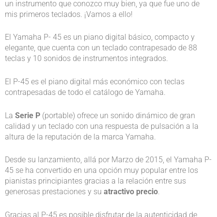
n
o
c
o
un instrumento que conozco muy bien, ya que fue uno de
mis primeros teclados. ¡Vamos a ello!
4
n
o
c
.
4
n
o
El Yamaha P- 45 es un piano digital básico, compacto y
elegante, que cuenta con un teclado contrapesado de 88
6
.
4
n
teclas y 10 sonidos de instrumentos integrados.
d
5
.
4
El P-45 es el piano digital más económico con teclas
e
d
4
.
contrapesadas de todo el catálogo de Yamaha.
5
e
d
7
La
Serie P
(portable) ofrece un sonido dinámico de gran
5
e
calidad y un teclado con una respuesta de pulsación a la
d
altura de la reputación de la marca Yamaha.
5
e
Desde su lanzamiento, allá por Marzo de 2015, el Yamaha P-
5
45 se ha convertido en una opción muy popular entre los
pianistas principiantes gracias a la relación entre sus
generosas prestaciones y su
atractivo precio
.
Gracias al P-45 es posible disfrutar de la autenticidad de