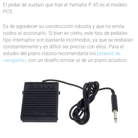
El pedal de sustain que trae el Yamaha P-45 es el modelo
PC5.
Es de agradecer su construcción robusta y que no emita
ruidos al accionarlo. Si bien es cierto, este tipo de pedales
tipo interruptor son bastante incómodos, ya que se resbalan
constantemente y es difícil ser preciso con ellos. Para el
estudio del piano clásico recomendaría los
pedales de
«lengüeta»
, con un diseño similar al de un piano acústico.