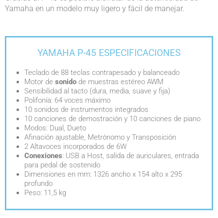
Yamaha en un modelo muy ligero y fácil de manejar.
YAMAHA P-45 ESPECIFICACIONES
Teclado de 88 teclas contrapesado y balanceado
Motor de
sonido
de muestras estéreo AWM
Sensibilidad al tacto (dura, media, suave y fija)
Polifonía: 64 voces máximo
10 sonidos de instrumentos integrados
10 canciones de demostración y 10 canciones de piano
Modos: Dual, Dueto
Afinación ajustable, Metrónomo y Transposición
2 Altavoces incorporados de 6W
Conexiones
: USB a Host, salida de auriculares, entrada
para pedal de sostenido
Dimensiones en mm: 1326 ancho x 154 alto x 295
profundo
Peso: 11,5 kg