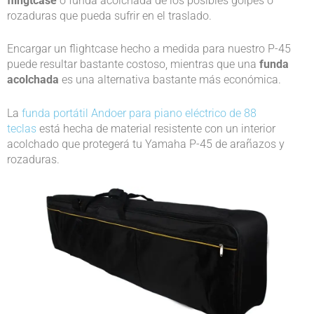
flihgtcase
o funda acolchada de los posibles golpes o
rozaduras que pueda sufrir en el traslado.
Encargar un flightcase hecho a medida para nuestro P-45
puede resultar bastante costoso, mientras que una
funda
acolchada
es una alternativa bastante más económica.
La
funda portátil Andoer para piano eléctrico de 88
teclas
está hecha de material resistente con un interior
acolchado que protegerá tu Yamaha P-45 de arañazos y
rozaduras.