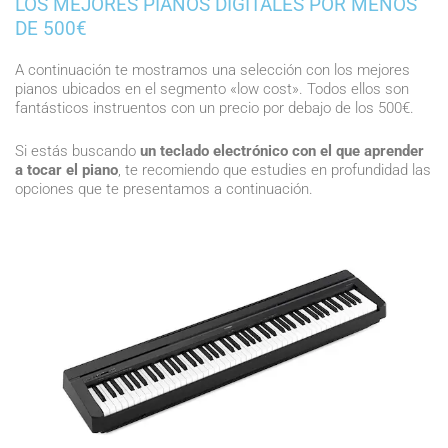
LOS MEJORES PIANOS DIGITALES POR MENOS
DE 500€
A continuación te mostramos una selección con los mejores
pianos ubicados en el segmento «low cost». Todos ellos son
fantásticos instruentos con un precio por debajo de los 500€.
Si estás buscando
un teclado electrónico con el que aprender
a tocar el piano
, te recomiendo que estudies en profundidad las
opciones que te presentamos a continuación.